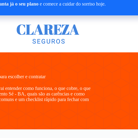
nta já o seu plano
e comece a cuidar do sorriso hoje.
ra escolher e contratar
vai entender como funciona, o que cobre, o que
ento Sé - BA, quais são as carências e como
comuns e um checklist rápido para fechar com