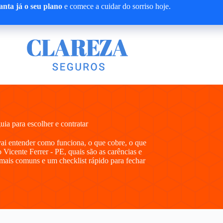
nta já o seu plano
e comece a cuidar do sorriso hoje.
a para escolher e contratar
vai entender como funciona, o que cobre, o que
Vicente Ferrer - PE, quais são as carências e
ais comuns e um checklist rápido para fechar