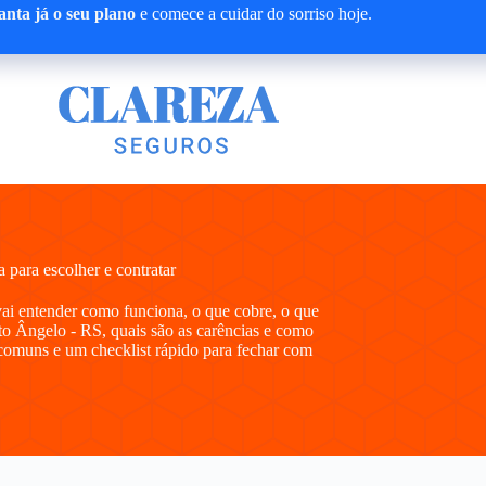
nta já o seu plano
e comece a cuidar do sorriso hoje.
para escolher e contratar
vai entender como funciona, o que cobre, o que
to Ângelo - RS, quais são as carências e como
comuns e um checklist rápido para fechar com