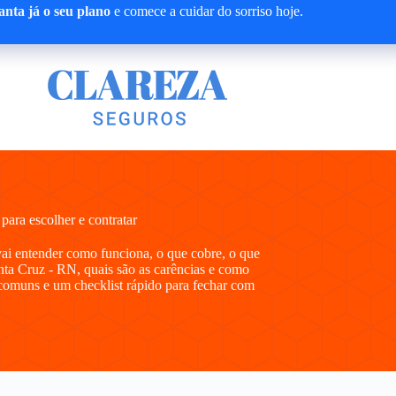
nta já o seu plano
e comece a cuidar do sorriso hoje.
ara escolher e contratar
vai entender como funciona, o que cobre, o que
nta Cruz - RN, quais são as carências e como
comuns e um checklist rápido para fechar com