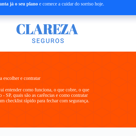
nta já o seu plano
e comece a cuidar do sorriso hoje.
 escolher e contratar
vai entender como funciona, o que cobre, o que
 - SP, quais são as carências e como contratar
m checklist rápido para fechar com segurança.