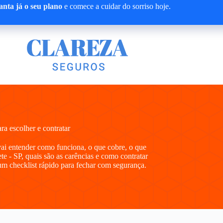
nta já o seu plano
e comece a cuidar do sorriso hoje.
a escolher e contratar
vai entender como funciona, o que cobre, o que
e - SP, quais são as carências e como contratar
m checklist rápido para fechar com segurança.