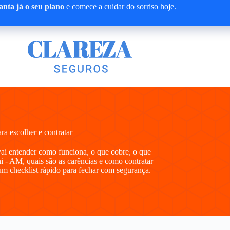
nta já o seu plano
e comece a cuidar do sorriso hoje.
a escolher e contratar
vai entender como funciona, o que cobre, o que
i - AM, quais são as carências e como contratar
m checklist rápido para fechar com segurança.