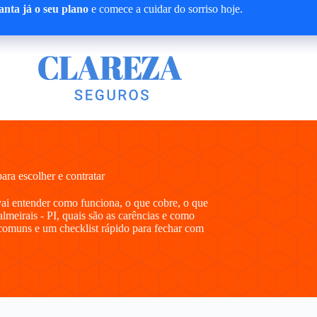
nta já o seu plano
e comece a cuidar do sorriso hoje.
ra escolher e contratar
vai entender como funciona, o que cobre, o que
lmeirais - PI, quais são as carências e como
comuns e um checklist rápido para fechar com