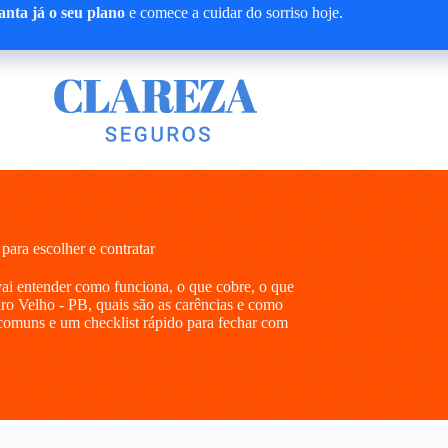
nta já o seu plano
e comece a cuidar do sorriso hoje.
ara escolher e contratar
vai entender como funciona, o que cobre, o que
ro Velho - PB, quais são as carências e como
comuns e um checklist rápido para fechar com