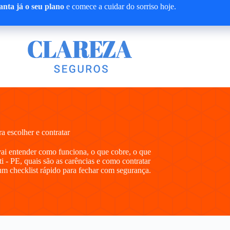
nta já o seu plano
e comece a cuidar do sorriso hoje.
 escolher e contratar
vai entender como funciona, o que cobre, o que
i - PE, quais são as carências e como contratar
m checklist rápido para fechar com segurança.