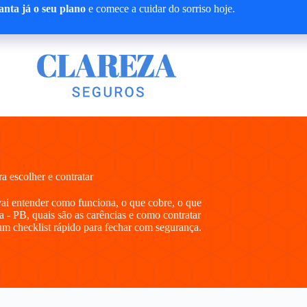
nta já o seu plano
e comece a cuidar do sorriso hoje.
 escolher e contratar
vai entender como funciona, o que cobre, o que
a - PB, quais são as carências e como contratar
m checklist rápido para fechar com segurança.