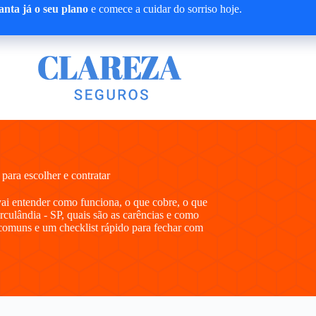
nta já o seu plano
e comece a cuidar do sorriso hoje.
ara escolher e contratar
vai entender como funciona, o que cobre, o que
culândia - SP, quais são as carências e como
comuns e um checklist rápido para fechar com