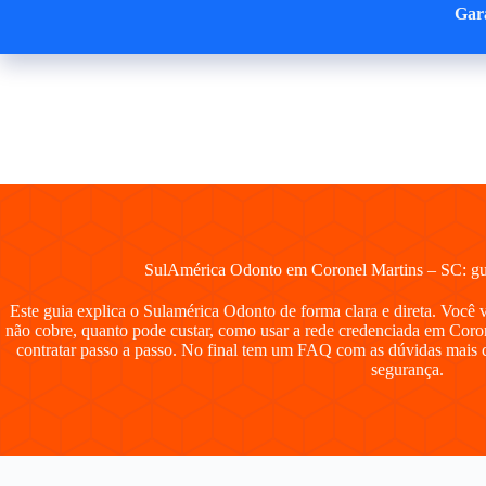
Pular
Gara
para
o
conteúdo
SulAmérica Odonto em Coronel Martins – SC: guia
Este guia explica o Sulamérica Odonto de forma clara e direta. Você 
não cobre, quanto pode custar, como usar a rede credenciada em Coron
contratar passo a passo. No final tem um FAQ com as dúvidas mais 
segurança.