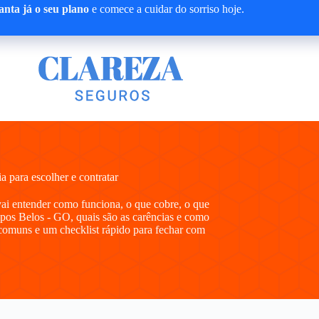
nta já o seu plano
e comece a cuidar do sorriso hoje.
para escolher e contratar
vai entender como funciona, o que cobre, o que
pos Belos - GO, quais são as carências e como
comuns e um checklist rápido para fechar com