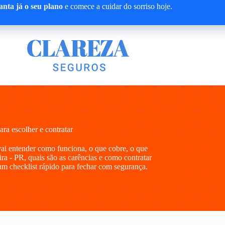
nta já o seu plano
e comece a cuidar do sorriso hoje.
a escolher e contratar
vai entender como funciona, o que cobre, o que
a - PR, quais são as carências e como contratar
m checklist rápido para fechar com segurança.