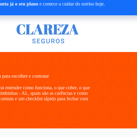
nta já o seu plano
e comece a cuidar do sorriso hoje.
ara escolher e contratar
vai entender como funciona, o que cobre, o que
imbinhas - AL, quais são as carências e como
comuns e um checklist rápido para fechar com