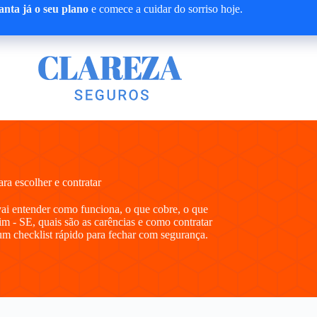
nta já o seu plano
e comece a cuidar do sorriso hoje.
a escolher e contratar
vai entender como funciona, o que cobre, o que
m - SE, quais são as carências e como contratar
m checklist rápido para fechar com segurança.