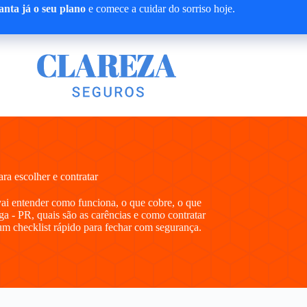
nta já o seu plano
e comece a cuidar do sorriso hoje.
a escolher e contratar
vai entender como funciona, o que cobre, o que
a - PR, quais são as carências e como contratar
m checklist rápido para fechar com segurança.